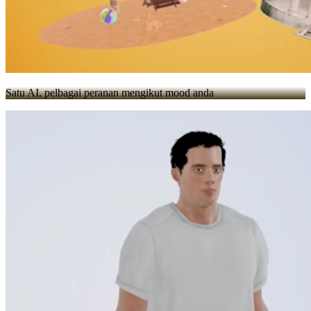
Satu AI, pelbagai peranan mengikut mood anda