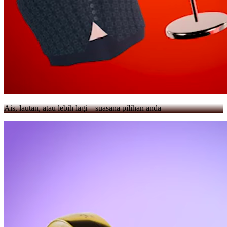
Ais, lautan, atau lebih lagi—suasana pilihan anda