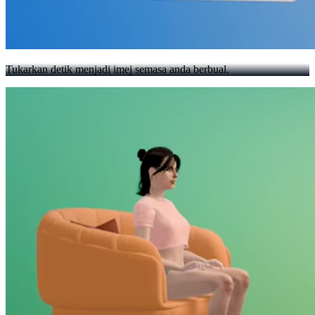
Tukarkan detik menjadi imej semasa anda berbual.